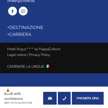
info@argus-hotel.be
+DESTINAZIONE
+CARRIERA
Hotel Argus*** by HappyCulture
Legal notice
|
Privacy Policy
CAMBIARE LA LINGUA
Book with
confidence
PRENOTA ORA
BEST RATE GUARANTEE